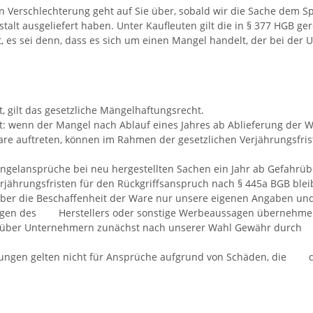
 Verschlechterung geht auf Sie über, sobald wir die Sache dem Sp
t ausgeliefert haben. Unter Kaufleuten gilt die in § 377 HGB ger
t, es sei denn, dass es sich um einen Mangel handelt, der bei der U
, gilt das gesetzliche Mängelhaftungsrecht.
enn der Mangel nach Ablauf eines Jahres ab Ablieferung der War
are auftreten, können im Rahmen der gesetzlichen Verjährungsfris
elansprüche bei neu hergestellten Sachen ein Jahr ab Gefahrübe
erjährungsfristen für den Rückgriffsanspruch nach § 445a BGB ble
 die Beschaffenheit der Ware nur unsere eigenen Angaben und
ungen des Herstellers oder sonstige Werbeaussagen übernehmen
genüber Unternehmern zunächst nach unserer Wahl Gewähr durch
gen gelten nicht für Ansprüche aufgrund von Schäden, die durc