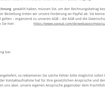
chnung
gewählt haben, müssen Sie, um den Rechnungsbetrag bezahl
r Bestellung treten wir unsere Forderung an PayPal ab. Sie könne
l gelten – ergänzend zu unseren AGB – die AGB und die Datenschu
f finden Sie hier:
https://www.paypal.com/de/webapps/mpp/ua
holung bar.
liefert, so reklamieren Sie solche Fehler bitte möglichst sofort
oder Kontaktaufnahme hat für Ihre gesetzlichen Ansprüche und de
lfen uns aber, unsere eigenen Ansprüche gegenüber dem Frachtfüh