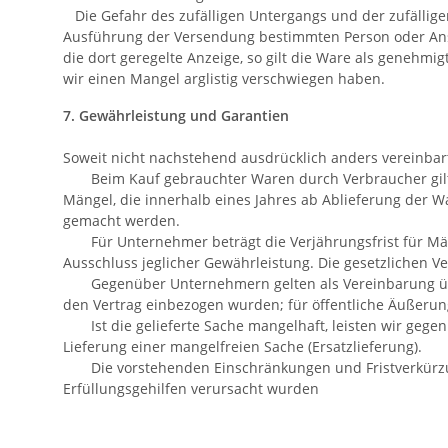
Die Gefahr des zufälligen Untergangs und der zufälligen
Ausführung der Versendung bestimmten Person oder Anstal
die dort geregelte Anzeige, so gilt die Ware als genehmig
wir einen Mangel arglistig verschwiegen haben.
7. Gewährleistung und Garantien
Soweit nicht nachstehend ausdrücklich anders vereinbart
Beim Kauf gebrauchter Waren durch Verbraucher gilt: w
Mängel, die innerhalb eines Jahres ab Ablieferung der W
gemacht werden.
Für Unternehmer beträgt die Verjährungsfrist für Mäng
Ausschluss jeglicher Gewährleistung. Die gesetzlichen V
Gegenüber Unternehmern gelten als Vereinbarung über
den Vertrag einbezogen wurden; für öffentliche Äußer
Ist die gelieferte Sache mangelhaft, leisten wir ge
Lieferung einer mangelfreien Sache (Ersatzlieferung).
Die vorstehenden Einschränkungen und Fristverkürzun
Erfüllungsgehilfen verursacht wurden