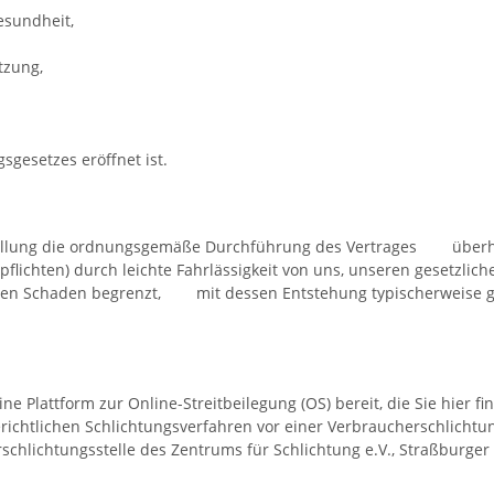
esundheit,
tzung,
gesetzes eröffnet ist.
Erfüllung die ordnungsgemäße Durchführung des Vertrages überha
lichten) durch leichte Fahrlässigkeit von uns, unseren gesetzlic
hbaren Schaden begrenzt, mit dessen Entstehung typischerweis
orm zur Online-Streitbeilegung (OS) bereit, die Sie hi
 Schlichtungsverfahren vor einer Verbraucherschlicht
tungsstelle des Zentrums für Schlichtung e.V., Straßburg