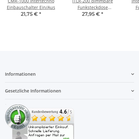
CMR-1000 Intertechno
ITLR-200 dimmbare
Int
Einbauschalter Ein/Aus
Funksteckdose
F
Intertechno für LED und
21,75 €
*
27,95 €
*
andere dimmbare
Leuchtmittel
Informationen
Gesetzliche Informationen