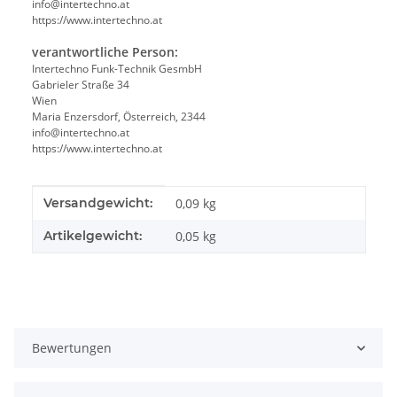
info@intertechno.at
https://www.intertechno.at
verantwortliche Person:
Intertechno Funk-Technik GesmbH
Gabrieler Straße 34
Wien
Maria Enzersdorf, Österreich, 2344
info@intertechno.at
https://www.intertechno.at
Produkteigenschaft
Wert
Versandgewicht:
0,09 kg
Artikelgewicht:
0,05
kg
Bewertungen