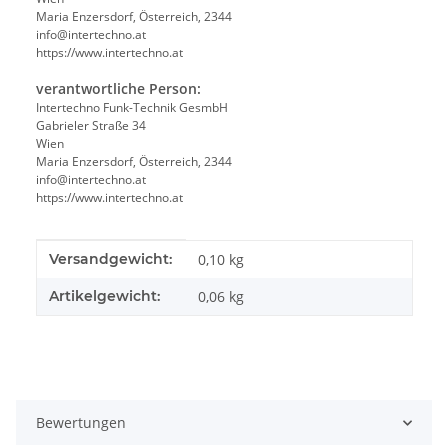
Maria Enzersdorf, Österreich, 2344
info@intertechno.at
https://www.intertechno.at
verantwortliche Person:
Intertechno Funk-Technik GesmbH
Gabrieler Straße 34
Wien
Maria Enzersdorf, Österreich, 2344
info@intertechno.at
https://www.intertechno.at
Produkteigenschaft
Wert
Versandgewicht:
0,10 kg
Artikelgewicht:
0,06
kg
Bewertungen