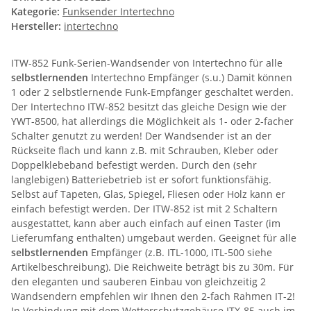
Kategorie:
Funksender Intertechno
Hersteller:
intertechno
ITW-852 Funk-Serien-Wandsender von Intertechno für alle
selbstlernenden
Intertechno Empfänger (s.u.) Damit können
1 oder 2 selbstlernende Funk-Empfänger geschaltet werden.
Der Intertechno ITW-852 besitzt das gleiche Design wie der
YWT-8500, hat allerdings die Möglichkeit als 1- oder 2-facher
Schalter genutzt zu werden! Der Wandsender ist an der
Rückseite flach und kann z.B. mit Schrauben, Kleber oder
Doppelklebeband befestigt werden. Durch den (sehr
langlebigen) Batteriebetrieb ist er sofort funktionsfähig.
Selbst auf Tapeten, Glas, Spiegel, Fliesen oder Holz kann er
einfach befestigt werden. Der ITW-852 ist mit 2 Schaltern
ausgestattet, kann aber auch einfach auf einen Taster (im
Lieferumfang enthalten) umgebaut werden. Geeignet für alle
selbstlernenden
Empfänger (z.B. ITL-1000, ITL-500 siehe
Artikelbeschreibung). Die Reichweite beträgt bis zu 30m. Für
den eleganten und sauberen Einbau von gleichzeitig 2
Wandsendern empfehlen wir Ihnen den 2-fach Rahmen IT-2!
In Verbindung mit dem Wetterschutzgehäuse ITX-85 auch im