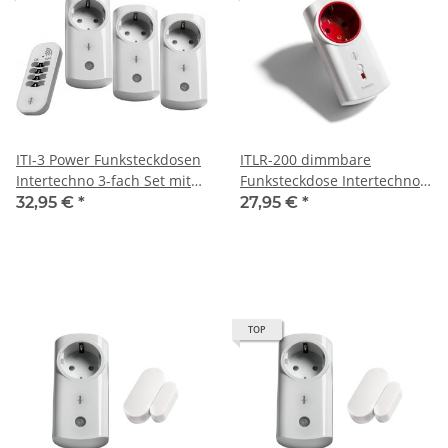
ITI-3 Power Funksteckdosen
ITLR-200 dimmbare
Intertechno 3-fach Set mit
Funksteckdose Intertechno
Fernbedienung
für LED und andere
32,95 €
*
27,95 €
*
dimmbare Leuchtmittel
TOP