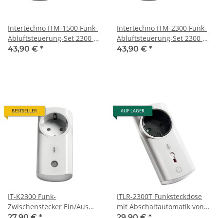
Intertechno ITM-1500 Funk-
Intertechno ITM-2300 Funk-
Abluftsteuerung-Set 2300 W
Abluftsteuerung-Set 2300 W
inkl. Funk-Steckdose und
inkl. Funk-Steckdose und
43,90 €
*
43,90 €
*
Sensor z.B. für
Sensor z.B. für
Dunstabzugshaube
Dunstabzugshaube
BESTSELLER
AUF LAGER
IT-K2300 Funk-
ITLR-2300T Funksteckdose
Zwischenstecker Ein/Aus
mit Abschaltautomatik von
von Intertechno
Intertechno
27,90 €
*
29,90 €
*