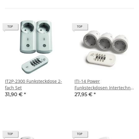
TOP
TOP
IT2P-2300 Funksteckdose 2-
ITI-14 Power
fach Set
Funksteckdosen Intertechno
3-fach Set mit
31,90 €
*
27,95 €
*
Fernbedienung
TOP
TOP