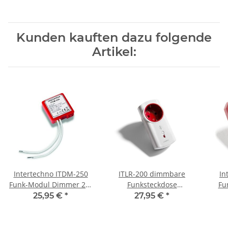
Kunden kauften dazu folgende
Artikel:
Intertechno ITDM-250
ITLR-200 dimmbare
In
Funk-Modul Dimmer 20-
Funksteckdose
Fu
250 W (LED 3 bis 24 W)
Intertechno für LED und
Wec
25,95 €
*
27,95 €
*
andere dimmbare
250
Leuchtmittel