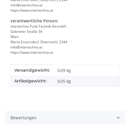
info@intertechno.at
https://www.intertechno.at
verantwortliche Person:
Intertechno Funk-Technik GesmbH
Gabrieler Straße 34
Wien
Maria Enzersdorf, Österreich, 2344
info@intertechno.at
https://www.intertechno.at
Produkteigenschaft
Wert
Versandgewicht:
0,09 kg
Artikelgewicht:
0,05
kg
Bewertungen